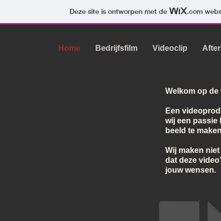
Deze site is ontworpen met de
.com
websi
Home
Bedrijfsfilm
Videoclip
Afte
Welkom op de 
Een videoprod
wij een passie
beeld te maken
Wij maken niet 
dat deze video’
jouw wensen.